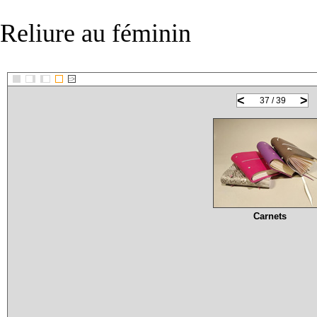
Reliure au féminin
::>
<
>
37 / 39
Carnets