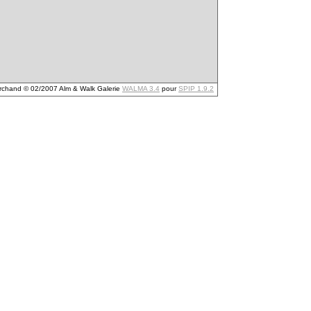
archand © 02/2007 Alm & Walk Galerie
WALMA 3.4
pour
SPIP 1.9.2