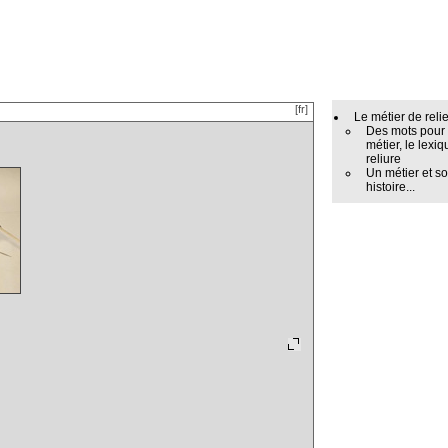
[fr]
Le métier de reli
Des mots pour
métier, le lexiq
reliure
Un métier et s
histoire...