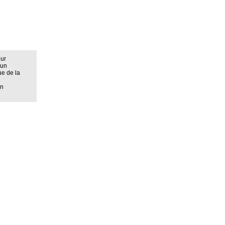
eur
 un
ue de la
on