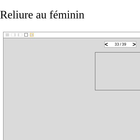
Reliure au féminin
::>
<
>
33 / 39