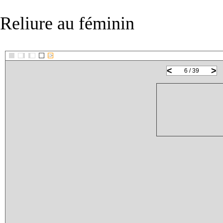
Reliure au féminin
::>
<
>
6 / 39