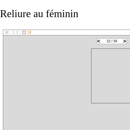
Reliure au féminin
::>
<
>
32 / 39