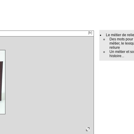
[fr]
Le métier de reli
Des mots pour
métier, le lexiq
reliure
Un métier et s
histoire...