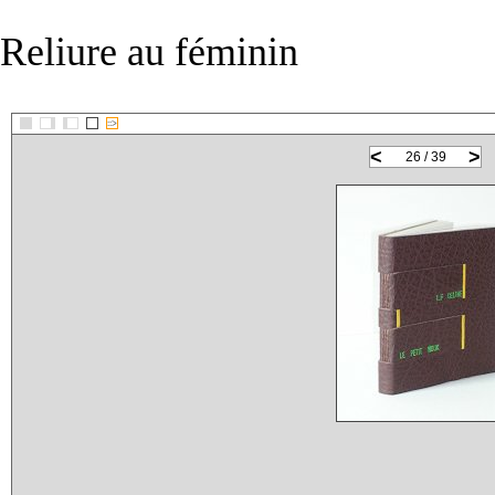
Reliure au féminin
::>
<
>
26 / 39