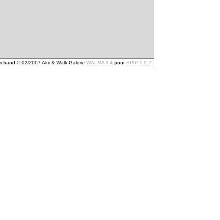
archand © 02/2007 Alm & Walk Galerie
WALMA 3.4
pour
SPIP 1.9.2