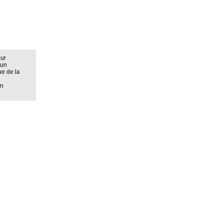
eur
 un
ue de la
on