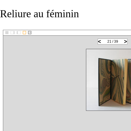
Reliure au féminin
::>
<
>
21 / 39