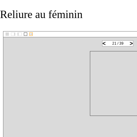
Reliure au féminin
::>
<
>
21 / 39