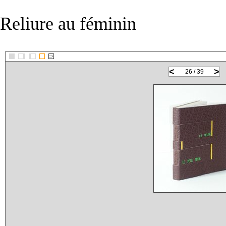
Reliure au féminin
::>
<
>
26 / 39