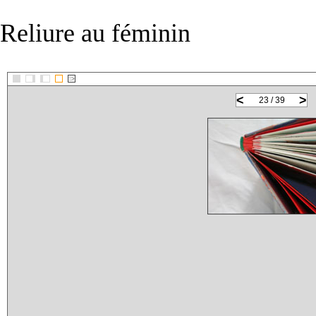
Reliure au féminin
::>
<
>
23 / 39