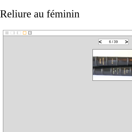
Reliure au féminin
::>
<
>
6 / 39