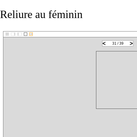
Reliure au féminin
::>
<
>
31 / 39