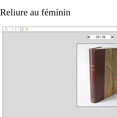
Reliure au féminin
::>
<
>
29 / 39