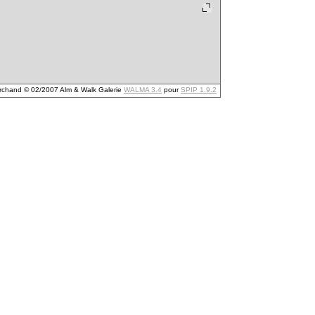
archand © 02/2007 Alm & Walk Galerie
WALMA 3.4
pour
SPIP 1.9.2