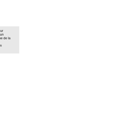
eur
 un
ue de la
on