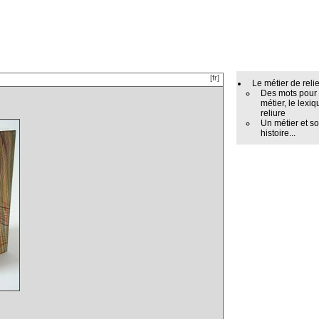
[fr]
Le métier de reli
Des mots pour
métier, le lexiq
reliure
Un métier et s
histoire...