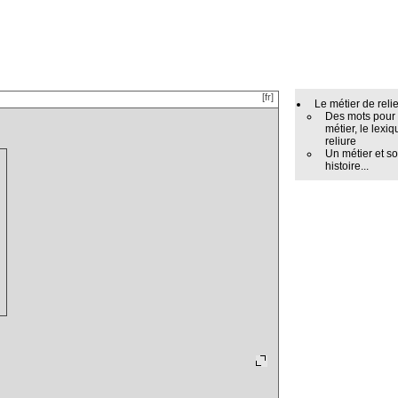
[fr]
Le métier de reli
Des mots pour
métier, le lexiq
reliure
Un métier et s
histoire...