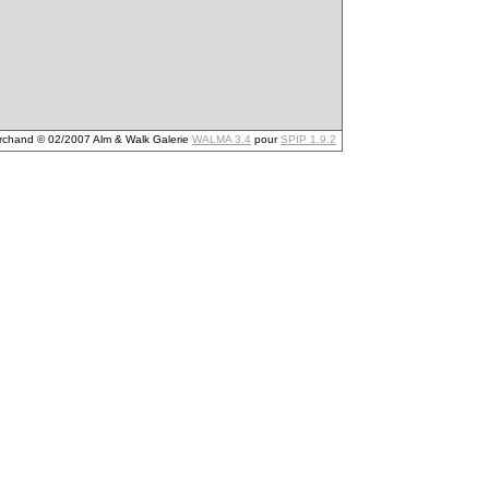
archand © 02/2007 Alm & Walk Galerie
WALMA 3.4
pour
SPIP 1.9.2