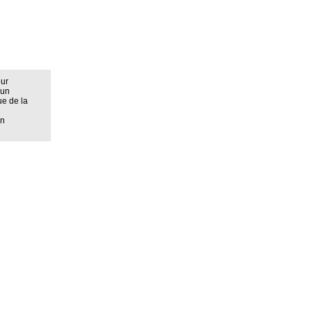
eur
 un
ue de la
on