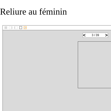
Reliure au féminin
::>
<
>
3 / 39