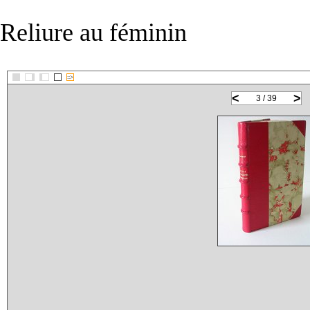
Reliure au féminin
::>
<
>
3 / 39