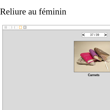
Reliure au féminin
::>
<
>
37 / 39
Carnets