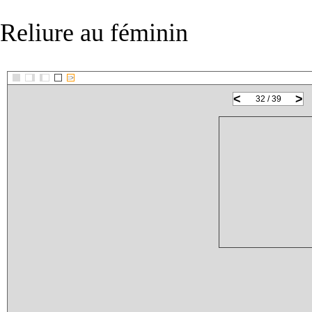
Reliure au féminin
::>
<
>
32 / 39