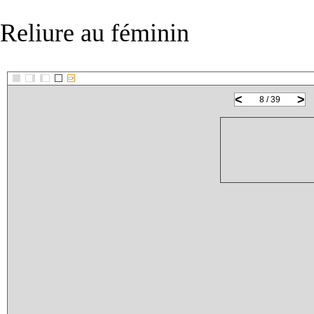
Reliure au féminin
::>
<
>
8 / 39