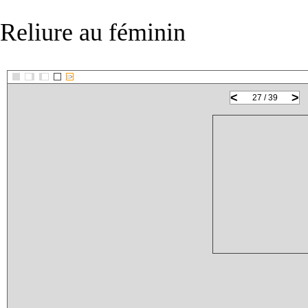
Reliure au féminin
::>
<
>
27 / 39