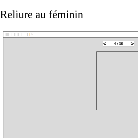
Reliure au féminin
::>
<
>
4 / 39