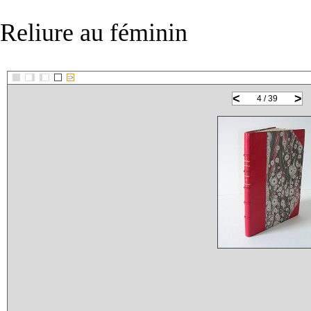
Reliure au féminin
::>
<
>
4 / 39