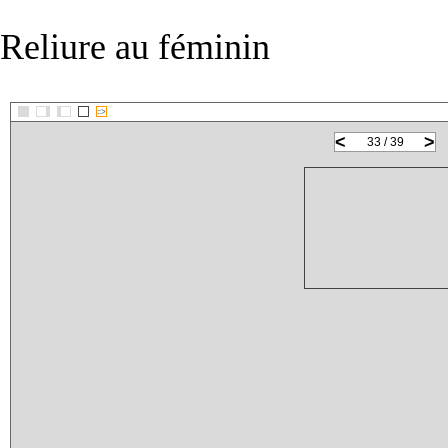
Reliure au féminin
::>
<
>
33 / 39