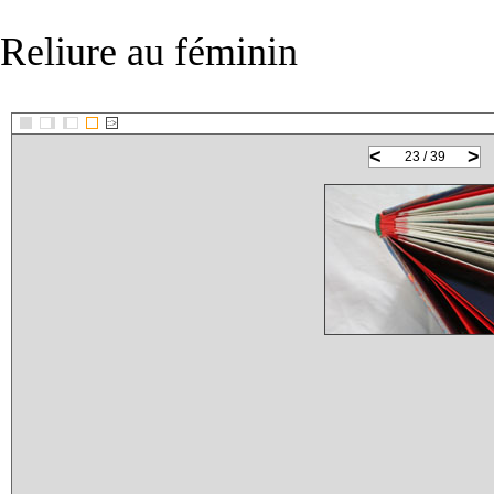
Reliure au féminin
::>
<
>
23 / 39