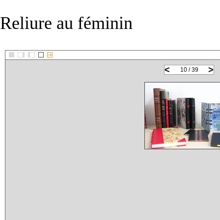
Reliure au féminin
::>
<
>
10 / 39