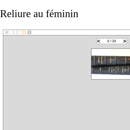
Reliure au féminin
::>
<
>
6 / 39