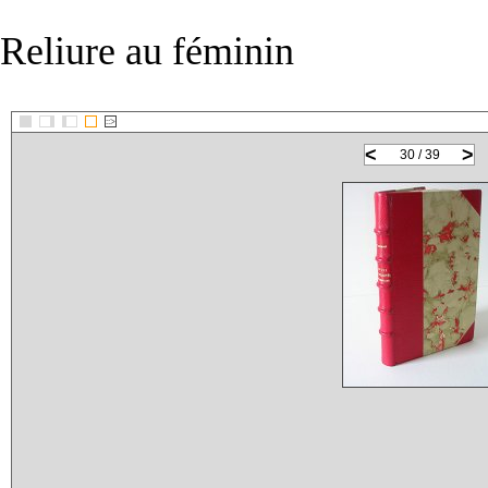
Reliure au féminin
::>
<
>
30 / 39