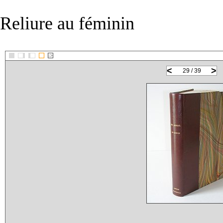
Reliure au féminin
::>
<
>
29 / 39