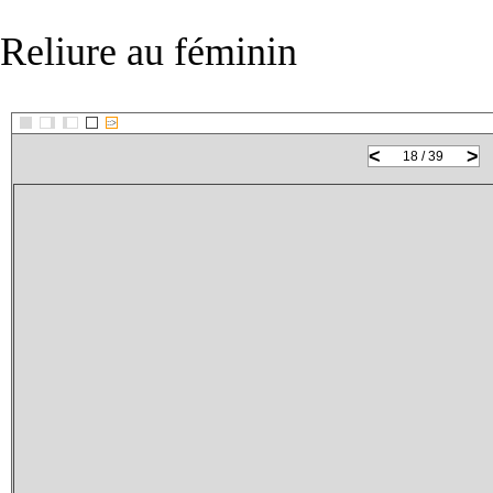
Reliure au féminin
::>
<
>
18 / 39