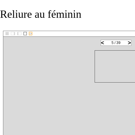
Reliure au féminin
::>
<
>
5 / 39