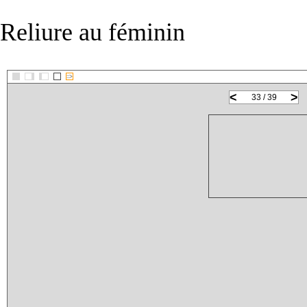
Reliure au féminin
::>
<
>
33 / 39