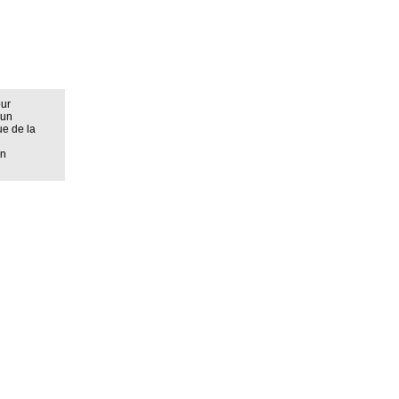
eur
 un
ue de la
on