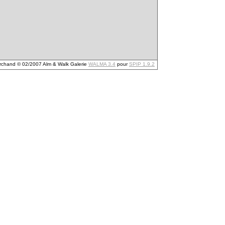
archand © 02/2007 Alm & Walk Galerie
WALMA 3.4
pour
SPIP 1.9.2