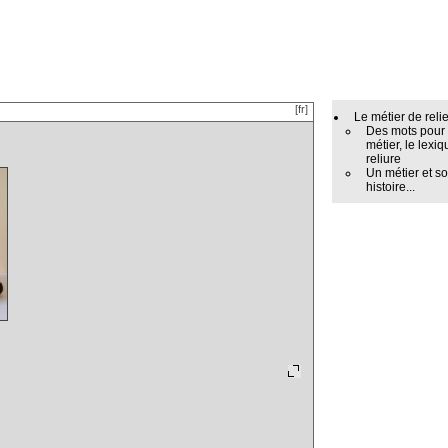
[fr]
Le métier de reli
Des mots pour
métier, le lexiq
reliure
Un métier et s
histoire...