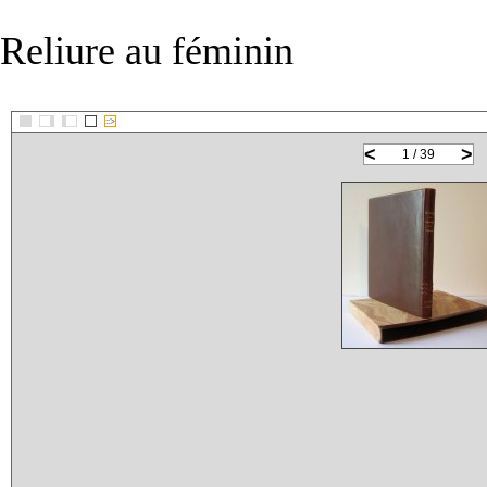
Reliure au féminin
::>
<
>
1 / 39