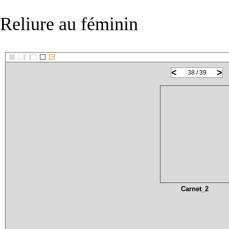
Reliure au féminin
::>
<
>
38 / 39
Carnet_2