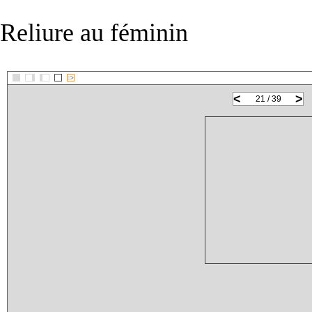
Reliure au féminin
::>
<
>
21 / 39