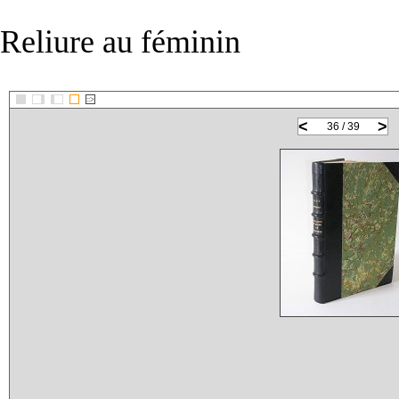
Reliure au féminin
::>
<
>
36 / 39