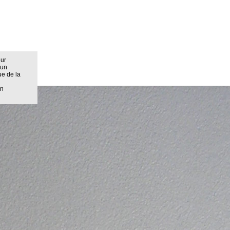
eur
 un
ue de la
on