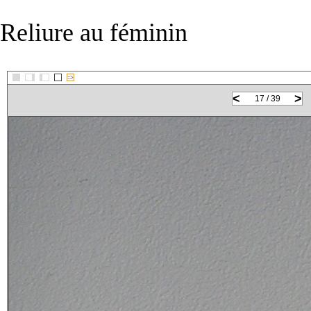
Reliure au féminin
::>
<
>
17 / 39