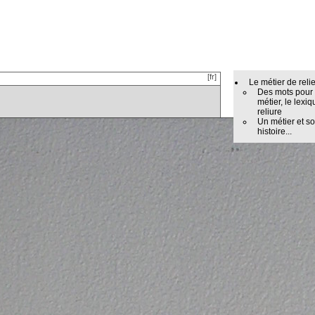
[fr]
Le métier de reli
Des mots pour
métier, le lexiq
reliure
Un métier et s
histoire...